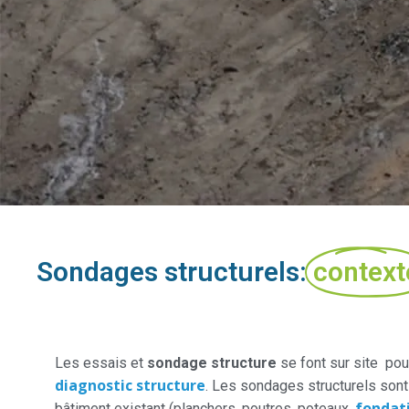
Sondages structurels:
context
Les essais et
sondage structure
se font sur site pou
diagnostic structure
. Les sondages structurels sont
fondat
bâtiment existant (planchers, poutres, poteaux,