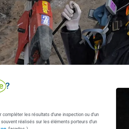
e
?
r compléter les résultats d’une inspection ou d’un
 souvent réalisés sur les éléments porteurs d’un
ion
, façades..)