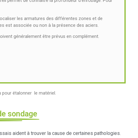
pareil permet de connaître la profondeur d’enrobage. Pour
 localiser les armatures des différentes zones et de
es est associée ou non à la présence des aciers.
 doivent généralement être prévus en complément.
pour étalonner le matériel.
de sondage
essais aident à trouver la cause de certaines pathologies.