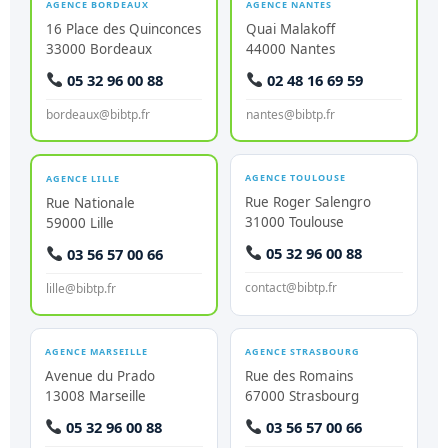
AGENCE BORDEAUX
AGENCE NANTES
16 Place des Quinconces
Quai Malakoff
33000 Bordeaux
44000 Nantes
05 32 96 00 88
02 48 16 69 59
bordeaux@bibtp.fr
nantes@bibtp.fr
AGENCE TOULOUSE
AGENCE LILLE
Rue Roger Salengro
Rue Nationale
31000 Toulouse
59000 Lille
05 32 96 00 88
03 56 57 00 66
contact@bibtp.fr
lille@bibtp.fr
AGENCE MARSEILLE
AGENCE STRASBOURG
Avenue du Prado
Rue des Romains
13008 Marseille
67000 Strasbourg