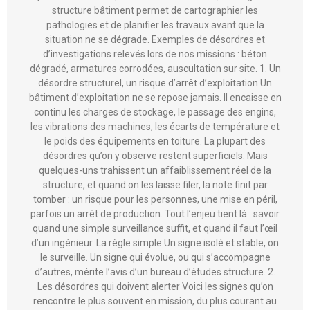
des choses, que vous soyez maître d’ouvrage, exploitant,
syndic ou bailleur. Quand le doute s’installe, un diagnostic
structure bâtiment permet de cartographier les
pathologies et de planifier les travaux avant que la
situation ne se dégrade. Exemples de désordres et
d’investigations relevés lors de nos missions : béton
dégradé, armatures corrodées, auscultation sur site. 1. Un
désordre structurel, un risque d’arrêt d’exploitation Un
bâtiment d’exploitation ne se repose jamais. Il encaisse en
continu les charges de stockage, le passage des engins,
les vibrations des machines, les écarts de température et
le poids des équipements en toiture. La plupart des
désordres qu’on y observe restent superficiels. Mais
quelques-uns trahissent un affaiblissement réel de la
structure, et quand on les laisse filer, la note finit par
tomber : un risque pour les personnes, une mise en péril,
parfois un arrêt de production. Tout l’enjeu tient là : savoir
quand une simple surveillance suffit, et quand il faut l’œil
d’un ingénieur. La règle simple Un signe isolé et stable, on
le surveille. Un signe qui évolue, ou qui s’accompagne
d’autres, mérite l’avis d’un bureau d’études structure. 2.