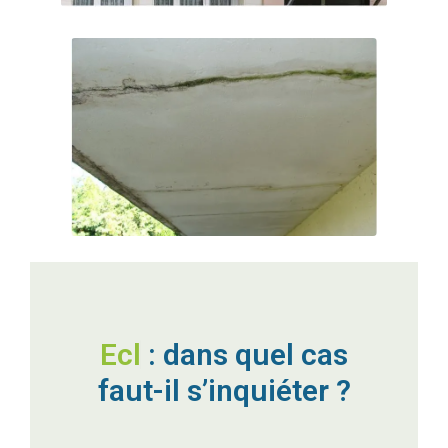
E
c
l
a
t
s
: dans quel
cas faut-il
s’inquiéter ?