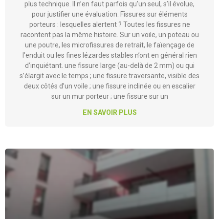
Les désordres qui doivent alerter Voici les signes qu’on
rencontre le plus souvent en mission, du plus courant au
plus technique. Il n’en faut parfois qu’un seul, s’il évolue,
pour justifier une évaluation. Fissures sur éléments
porteurs : lesquelles alertent ? Toutes les fissures ne
racontent pas la même histoire. Sur un voile, un poteau ou
une poutre, les microfissures de retrait, le faïençage de
l’enduit ou les fines lézardes stables n’ont en général rien
d’inquiétant. une fissure large (au-delà de 2 mm) ou qui
s’élargit avec le temps ; une fissure traversante, visible des
deux côtés d’un voile ; une fissure inclinée ou en escalier
sur un mur porteur ; une fissure sur un
EN SAVOIR PLUS