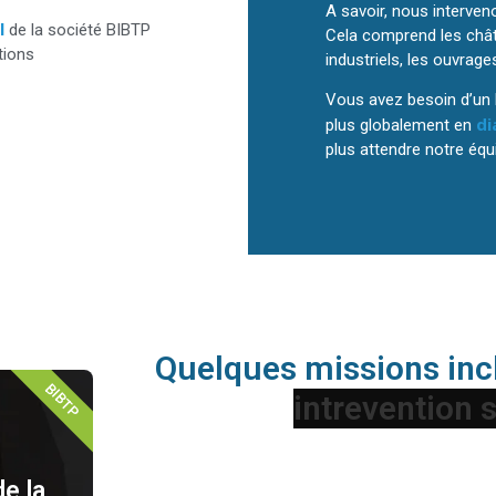
A savoir, nous interven
l
de la société BIBTP
Cela comprend les chât
tions
industriels, les ouvrages
Vous avez besoin d’un b
di
plus globalement en
plus attendre notre éq
Quelques missions incl
BIBTP
de la
Pour information, nous sommes régulièrement ame