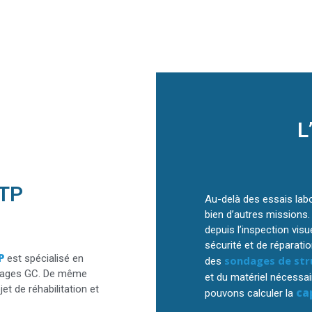
L
s
BIBTP
Au-delà des essais lab
bien d’autres missions.
depuis l’inspection vis
sécurité et de réparati
P
est spécialisé en
sondages de str
des
uvrages GC. De même
et du matériel nécessai
et de réhabilitation et
ca
pouvons calculer la